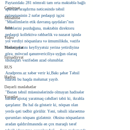
Paytaxtdakı 281 nömrəli tam orta məktəblə bağlı 
Cəmiyyət
aparılan araşdırma nəticəsində təhsil 
müəssisəsinin 2 nəfər pedaqoji işçisi 
Müsahibə
"Müəllimlərin etik davranış qaydaları"nın 
Avto
tələblərini pozduğuna, məktəbin direktoru 
pedaqoji kollektivə rəhbərlik və nəzarət işində 
Video
yol verdiyi nöqsanlara və ümumilikdə, vəzifə 
funksiyalarını keyfiyyətsiz yerinə yetirdiyinə 
Mədəniyyət
görə, mövcud qanunvericiliyə uyğun olaraq 
İqtisadiyyat
tutduqları vəzifədən azad olunublar.
RUS
Azadpress.az xəbər verir ki,Bakı şəhər Təhsil 
Hadisə
İdarəsi bu haqda məlumat yayıb.
Dəyərli məsləhətlər
"Bəzən təhsil müəssisələrində olmayan hadisələr 
Yazarlar
barədə ajiotaj yaratmaq cəhdləri təbii ki, ikrahla 
qarşılanır. Bu hal da göstərir ki, nöqsan olan 
yerdə qəti tədbir görülür. Yəni, təhsili idarəetmə 
qurumları nöqsanı gizlətmir. Əksinə nöqsanların 
aradan qaldırılmasında ən çox maraqlı tərəf 