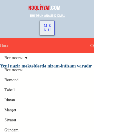
NƏQLİYYAT
.
COM
HƏFTƏLİK ANALİTİK İCMAL
ME
NU
Пост
Все посты
Yeni nazir məktəblərdə nizam-intizam yaradır
Все посты
Bomond
Təhsil
İdman
Manşet
Siyasət
Gündəm