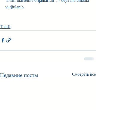
təhsili idarəetmə orqanlarıdır", - deyə məlumatda 
vurğulanıb.
Təhsil
Недавние посты
Смотреть все