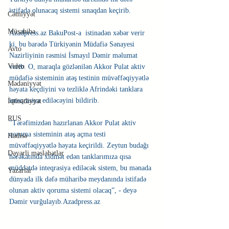
istifadə olunacaq sistemi sınaqdan keçirib.
Cəmiyyət
Müsahibə
Azadpress.az BakuPost-a  istinadən xəbər verir 
ki, bu barədə Türkiyənin Müdafiə Sənayesi 
Avto
Nazirliyinin rəsmisi İsmayıl Dəmir məlumat 
Video
verib. O, maraqla gözlənilən Akkor Pulat aktiv 
müdafiə sisteminin atəş testinin müvəffəqiyyətlə 
Mədəniyyət
həyata keçdiyini və tezliklə Afrindəki tanklara 
inteqrasiya ediləcəyini bildirib.
İqtisadiyyat
RUS
"Tərəfimizdən hazırlanan Akkor Pulat aktiv 
qoruma sisteminin atəş açma testi 
Hadisə
müvəffəqiyyətlə həyata keçirildi. Zeytun budağı 
Dəyərli məsləhətlər
hərəkatında xidmət edən tanklarımıza qısa 
müddətdə inteqrasiya ediləcək sistem, bu mənada 
Yazarlar
dünyada ilk dəfə müharibə meydanında istifadə 
olunan aktiv qoruma sistemi olacaq”, - deyə 
Dəmir vurğulayıb.Azadpress.az