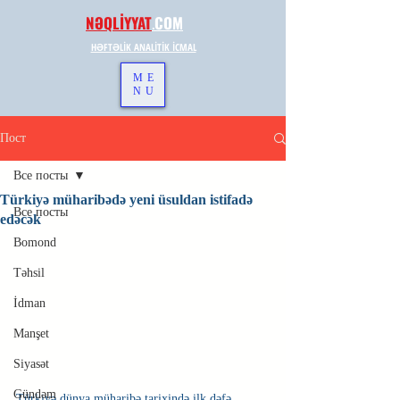
NƏQLİYYAT
.
COM
HƏFTƏLİK ANALİTİK İCMAL
ME
NU
Пост
Все посты
Türkiyə müharibədə yeni üsuldan istifadə
Все посты
edəcək
Bomond
Təhsil
İdman
Manşet
Siyasət
Gündəm
Türkiyə dünya müharibə tarixində ilk dəfə 