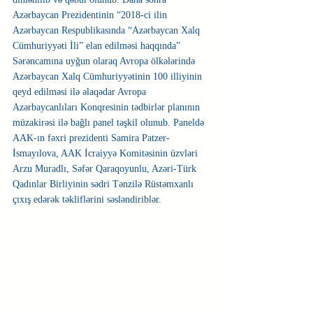
Azərbaycan Prezidentinin “2018-ci ilin 
Azərbaycan Respublikasında “Azərbaycan Xalq 
Cümhuriyyəti İli” elan edilməsi haqqında” 
Sərəncamına uyğun olaraq Avropa ölkələrində 
Azərbaycan Xalq Cümhuriyyətinin 100 illiyinin 
qeyd edilməsi ilə əlaqədar Avropa 
Azərbaycanlıları Konqresinin tədbirlər planının 
müzakirəsi ilə bağlı panel təşkil olunub. Paneldə 
AAK-ın fəxri prezidenti Samira Patzer-
İsmayılova, AAK İcraiyyə Komitəsinin üzvləri 
Arzu Muradlı, Səfər Qaraqoyunlu, Azəri-Türk 
Qadınlar Birliyinin sədri Tənzilə Rüstəmxanlı 
çıxış edərək təkliflərini səsləndiriblər.