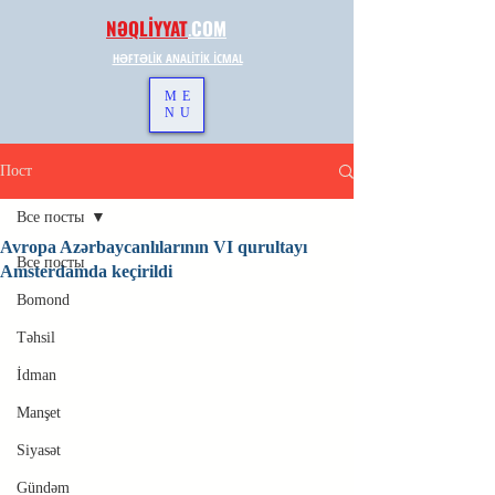
NƏQLİYYAT
.
COM
HƏFTƏLİK ANALİTİK İCMAL
ME
NU
Пост
Все посты
Avropa Azərbaycanlılarının VI qurultayı
Все посты
Amsterdamda keçirildi
Bomond
Təhsil
İdman
Manşet
Siyasət
Gündəm