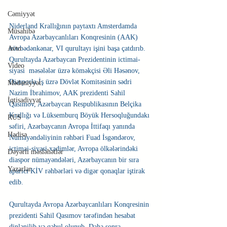
Cəmiyyət
Niderland Krallığının paytaxtı Amsterdamda 
Müsahibə
Avropa Azərbaycanlıları Konqresinin (AAK) 
Avto
növbədənkənar, VI qurultayı işini başa çatdırıb. 
Qurultayda Azərbaycan Prezidentinin ictimai-
Video
siyasi  məsələlər üzrə köməkçisi Əli Həsənov, 
Diasporla İş üzrə Dövlət Komitəsinin sədri 
Mədəniyyət
Nazim İbrahimov, AAK prezidenti Sahil 
İqtisadiyyat
Qasımov, Azərbaycan Respublikasının Belçika 
Krallığı və Lüksemburq Böyük Hersoqluğundakı 
RUS
səfiri, Azərbaycanın Avropa İttifaqı yanında 
Hadisə
Nümayəndəliyinin rəhbəri Fuad İsgəndərov, 
ictimai-siyasi xadimlər, Avropa ölkələrindəki 
Dəyərli məsləhətlər
diaspor nümayəndələri, Azərbaycanın bir sıra 
Yazarlar
aparıcı KİV rəhbərləri və digər qonaqlar iştirak 
edib.
Qurultayda Avropa Azərbaycanlıları Konqresinin 
prezidenti Sahil Qasımov tərəfindən hesabat 
dinlənilib və qəbul olunub. Daha sonra 