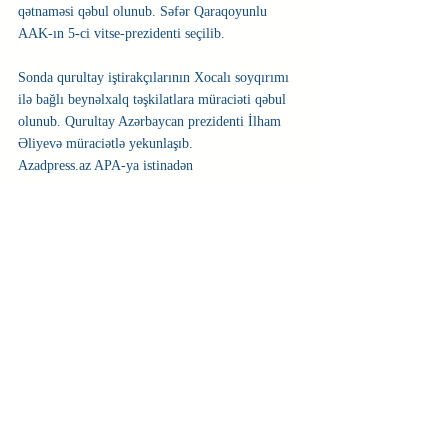
qətnaməsi qəbul olunub. Səfər Qaraqoyunlu 
AAK-ın 5-ci vitse-prezidenti seçilib.
Sonda qurultay iştirakçılarının Xocalı soyqırımı 
ilə bağlı beynəlxalq təşkilatlara müraciəti qəbul 
olunub. Qurultay Azərbaycan prezidenti İlham 
Əliyevə müraciətlə yekunlaşıb. 
Azadpress.az APA-ya istinadən
Cəmiyyət
Недавние посты
Смотреть все