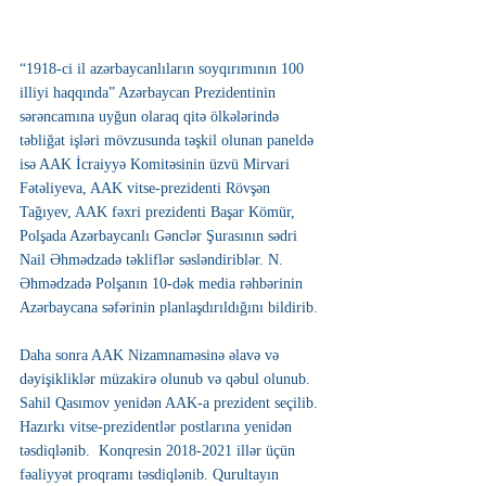
“1918-ci il azərbaycanlıların soyqırımının 100 
illiyi haqqında” Azərbaycan Prezidentinin 
sərəncamına uyğun olaraq qitə ölkələrində 
təbliğat işləri mövzusunda təşkil olunan paneldə 
isə AAK İcraiyyə Komitəsinin üzvü Mirvari 
Fətəliyeva, AAK vitse-prezidenti Rövşən 
Tağıyev, AAK fəxri prezidenti Başar Kömür, 
Polşada Azərbaycanlı Gənclər Şurasının sədri 
Nail Əhmədzadə təkliflər səsləndiriblər. N. 
Əhmədzadə Polşanın 10-dək media rəhbərinin 
Azərbaycana səfərinin planlaşdırıldığını bildirib.
Daha sonra AAK Nizamnaməsinə əlavə və 
dəyişikliklər müzakirə olunub və qəbul olunub. 
Sahil Qasımov yenidən AAK-a prezident seçilib. 
Hazırkı vitse-prezidentlər postlarına yenidən 
təsdiqlənib.  Konqresin 2018-2021 illər üçün 
fəaliyyət proqramı təsdiqlənib. Qurultayın 