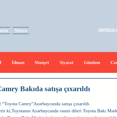
HƏFTƏLİK A
ızda
Menyu
l
İdman
Manşet
Siyasət
Gündəm
Cə
yət
İqtisadiyyat
RUS
Hadisə
Dəyərli məs
Camry Bakıda satışa çıxarıldı
l “Toyota Camry”Azərbaycanda satışa çıxarılıb. 
rir ki,Toyotanın Azərbaycanda rəsmi dileri Toyota Bakı Mərk