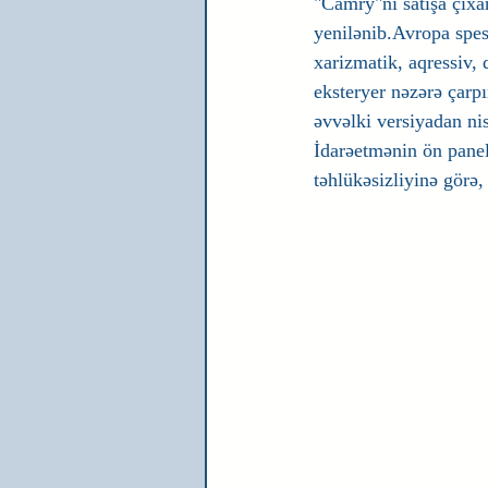
"Camry"ni satışa çıxa
yenilənib.Avropa spesi
xarizmatik, aqressiv,
eksteryer nəzərə çarp
əvvəlki versiyadan nis
İdarəetmənin ön panel
təhlükəsizliyinə görə