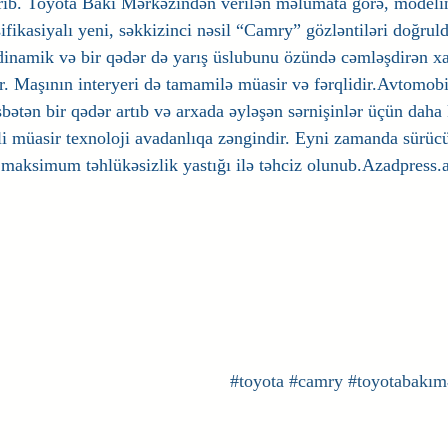
rıb. Toyota Bakı Mərkəzindən verilən məlumata görə, modelin
fikasiyalı yeni, səkkizinci nəsil “Camry” gözləntiləri doğruld
 dinamik və bir qədər də yarış üslubunu özündə cəmləşdirən xa
ır. Maşının interyeri də tamamilə müasir və fərqlidir.Avtomob
bətən bir qədər artıb və arxada əyləşən sərnişinlər üçün daha
i müasir texnoloji avadanlıqa zəngindir. Eyni zamanda sürücü 
, maksimum təhlükəsizlik yastığı ilə təhciz olunub.Azadpress.
#toyota
#camry
#toyotabakım