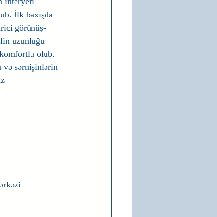
 interyeri 
ub. İlk baxışda 
rici görünüş-
ilin uzunluğu 
 komfortlu olub. 
və sərnişinlərin 
az
ərkəzi