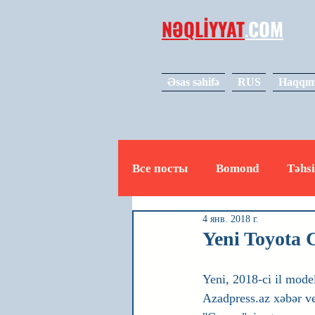
NƏQLİYYAT
.
COM
Əsas səhifə
RUS
Haqqım
Все посты
Bomond
Təhsi
4 янв. 2018 г.
Avto
Video
Mədəniy
Yeni Toyota 
Yeni, 2018-ci il mode
Azadpress.az xəbər ve