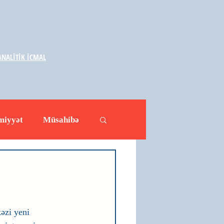
NALİTİK İCMAL
miyyət
Müsahibə
ləhətlər
Yazarlar
əzi yeni 