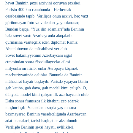
heyət Baninin şəxsi arxivini qoruyan şəxsləri 
Parisin 400 km cənubunda - Herbernak 
qəsəbəsində tapıb. Verilişdə onun arxivi, heç vaxt 
görünməyən foto və videoları yayımlanacaq.
Bundan başqa, “Yüz ilin adamları”nda Baninin 
hələ sovet vaxtı Azərbaycanla əlaqələrini 
qurmasına vasitəçilik edən diplomat Ramiz 
Abutalıbovun da müsahibəsi yer alıb.
Sovet hakimiyyətinin Azərbaycanı işğal 
etməsindən sonra Əsədullayevlər ailəsi 
milyonlarını itirib, onlar Avropaya köçmək 
məcburiyyətində qalıblar. Bununla da Baninin 
mühacirət həyatı başlayıb. Parisdə yaşayan Banin 
gah katibə, gah dayə, gah model kimi çalışıb. O, 
dünyada model kimi çalışan ilk azərbaycanlı olub.
Daha sonra fransızca ilk kitabını çap edərək 
məşhurlaşıb. Vətəndən uzaqda yaşamasına 
baxmayaraq Baninin yaradıcılığında Azərbaycan 
adət-ənənələri, tarixi həqiqətlər əks olunub. 
Verilişdə Baninin şəxsi həyatı, evlilikləri, 