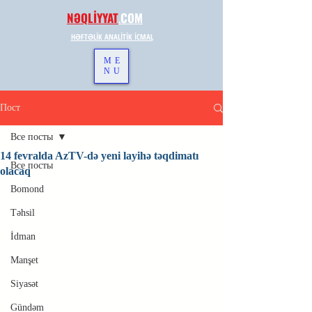
NƏQLİYYAT
.
COM
HƏFTƏLİK ANALİTİK İCMAL
ME
NU
Пост
Все посты
14 fevralda AzTV-də yeni layihə təqdimatı
Все посты
olacaq
Bomond
Təhsil
İdman
Manşet
Siyasət
Gündəm