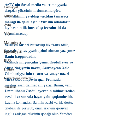
AzTV-nin Sosial media və ictimaiyyətlə 
Cəmiyyət
əlaqələr şöbəsinin məlumatına görə, 
Müsahibə
anonslarının yayıldığı vaxtdan tamaşaçı 
marağı ilə qarşılaşan “Yüz ilin adamları” 
Avto
layihəsinin ilk buraxılışı fevralın 14-də 
yayımlanacaq.
Video
Mədəniyyət
Verilişin birinci buraxılışı ilk fransızdilli, 
beynəlxalq səviyyədə qəbul olunan yazıçımız 
İqtisadiyyat
Banin haqqındadır.
RUS
Verilişdə milyonçular Şəmsi Əsədullayev və 
Musa Nağıyevin nəvəsi, Azərbaycan Xalq 
Hadisə
Cümhuriyyətinin ticarət və sənaye naziri 
Dəyərli məsləhətlər
Mirzə Əsədullayevin qızı, Fransada 
məşhurlaşan qalmaqallı yazıçı Banin, yəni 
Yazarlar
Ümmülbanu Əsədullayevanın mühacirətdən 
əvvəlki və sonrakı həyat yolu işıqlandırılıb.
Layihə komandası Baninin ədəbi varisi, dostu, 
tələbəsi ilə görüşüb, onun arxivini qoruyan 
ingilis zadəgan ailəsinin qonağı olub.Yaradıcı 