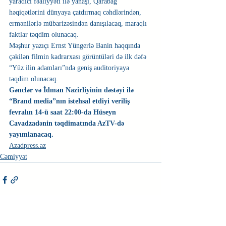
yaradıcı fəaliyyəti ilə yanaşı, Qarabağ 
həqiqətlərini dünyaya çatdırmaq cəhdlərindən, 
ermənilərlə mübarizəsindən danışılacaq, maraqlı 
faktlar təqdim olunacaq.
Məşhur yazıçı Ernst Yüngerlə Banin haqqında 
çəkilən filmin kadrarxası görüntüləri də ilk dəfə 
“Yüz ilin adamları”nda geniş auditoriyaya 
təqdim olunacaq. 
Gənclər və İdman Nazirliyinin dəstəyi ilə 
“Brand media”nın istehsal etdiyi veriliş 
fevralın 14-ü saat 22:00-da Hüseyn 
Cavadzadənin təqdimatında AzTV-də 
yayımlanacaq. 
Azadpress.az
Cəmiyyət