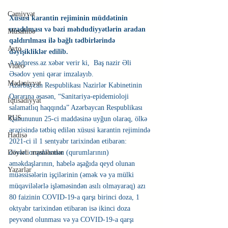
Cəmiyyət
Xüsusi karantin rejiminin müddətinin 
uzadılması və bəzi məhdudiyyətlərin aradan 
Müsahibə
qaldırılması ilə bağlı tədbirlərində 
Avto
dəyişikliklər edilib.
Azadpress.az xəbər verir ki,  Baş nazir Əli 
Video
Əsədov yeni qərar imzalayıb.
Mədəniyyət
Azərbaycan Respublikası Nazirlər Kabinetinin 
Qərarına əsasən, “Sanitariya-epidemioloji 
İqtisadiyyat
salamatlıq haqqında” Azərbaycan Respublikası 
RUS
Qanununun 25-ci maddəsinə uyğun olaraq, ölkə 
ərazisində tətbiq edilən xüsusi karantin rejimində 
Hadisə
2021-ci il 1 sentyabr tarixindən etibarən:
Dəyərli məsləhətlər
dövlət orqanlarının (qurumlarının) 
əməkdaşlarının, habelə aşağıda qeyd olunan 
Yazarlar
müəssisələrin işçilərinin (əmək və ya mülki 
müqavilələrlə işləməsindən asılı olmayaraq) azı 
80 faizinin COVID-19-a qarşı birinci doza, 1 
oktyabr tarixindən etibarən isə ikinci doza 
peyvənd olunması və ya COVID-19-a qarşı 