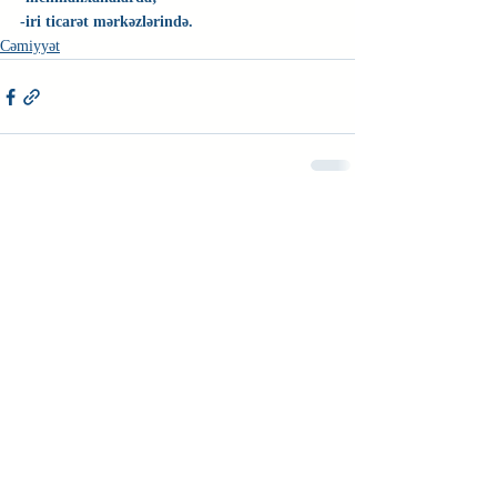
-iri ticarət mərkəzlərində.
Cəmiyyət
Недавние посты
Смотреть все