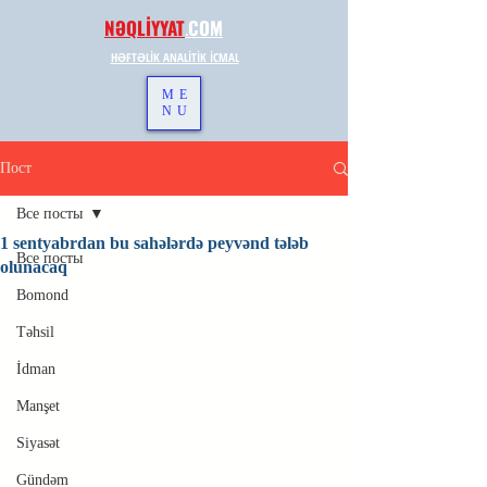
NƏQLİYYAT
.
COM
HƏFTƏLİK ANALİTİK İCMAL
ME
NU
Пост
Все посты
1 sentyabrdan bu sahələrdə peyvənd tələb
Все посты
olunacaq
Bomond
Təhsil
İdman
Manşet
Siyasət
Gündəm