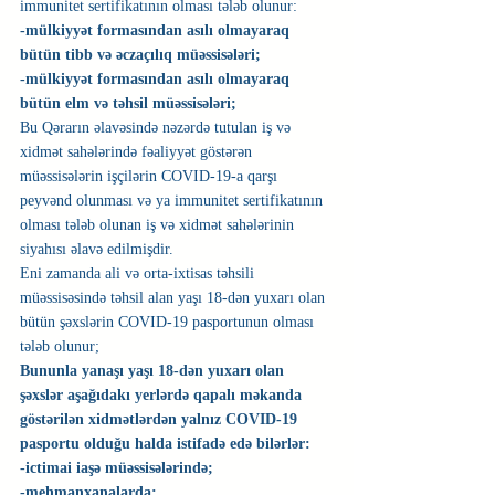
immunitet sertifikatının olması tələb olunur:
-mülkiyyət formasından asılı olmayaraq 
bütün tibb və əczaçılıq müəssisələri;
-mülkiyyət formasından asılı olmayaraq 
bütün elm və təhsil müəssisələri;
Bu Qərarın əlavəsində nəzərdə tutulan iş və 
xidmət sahələrində fəaliyyət göstərən 
müəssisələrin işçilərin COVID-19-a qarşı 
peyvənd olunması və ya immunitet sertifikatının 
olması tələb olunan iş və xidmət sahələrinin 
siyahısı əlavə edilmişdir.
Eni zamanda ali və orta-ixtisas təhsili 
müəssisəsində təhsil alan yaşı 18-dən yuxarı olan 
bütün şəxslərin COVID-19 pasportunun olması 
tələb olunur;
Bununla yanaşı yaşı 18-dən yuxarı olan 
şəxslər aşağıdakı yerlərdə qapalı məkanda 
göstərilən xidmətlərdən yalnız COVID-19 
pasportu olduğu halda istifadə edə bilərlər:
-ictimai iaşə müəssisələrində;
-mehmanxanalarda;