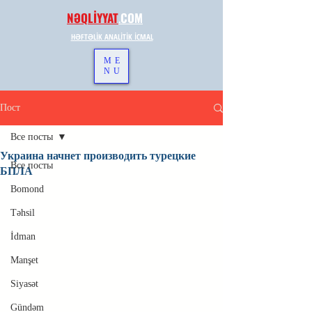
NƏQLİYYAT
.
COM
HƏFTƏLİK ANALİTİK İCMAL
ME
NU
Пост
Все посты
Украина начнет производить турецкие
Все посты
БПЛА
Bomond
Təhsil
İdman
Manşet
Siyasət
Gündəm