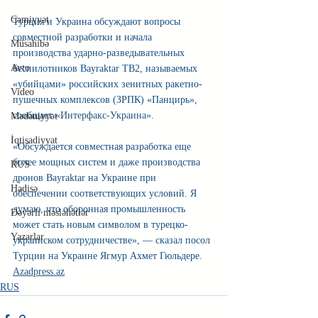
Cəmiyyət
Турция и Украина обсуждают вопросы 
совместной разработки и начала 
Müsahibə
производства ударно-разведывательных 
Avto
беспилотников Bayraktar TB2, называемых 
«убийцами» российских зенитных ракетно-
Video
пушечных комплексов (ЗРПК) «Панцирь», 
сообщает 
«Интерфакс-Украина»
.
Mədəniyyət
İqtisadiyyat
«Обсуждается совместная разработка еще 
более мощных систем и даже производства 
RUS
дронов Bayraktar на Украине при 
Hadisə
обеспечении соответствующих условий. Я 
думаю, что оборонная промышленность 
Dəyərli məsləhətlər
может стать новым символом в турецко-
Yazarlar
украинском сотрудничестве», — сказал посол 
Турции на Украине Ягмур Ахмет Гюльдере. 
Azadpress.az
RUS