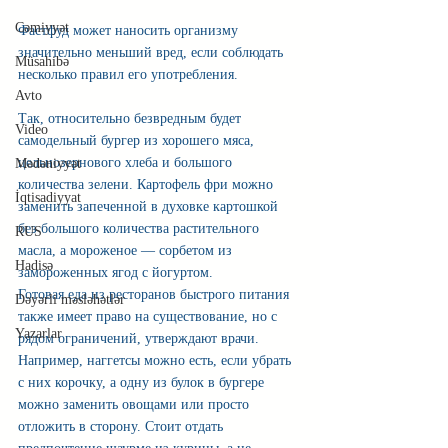
Cəmiyyət
Фастфуд может наносить организму 
значительно меньший вред, если соблюдать 
Müsahibə
несколько правил его употребления. 
Avto
Так, относительно безвредным будет 
Video
самодельный бургер из хорошего мяса, 
цельнозернового хлеба и большого 
Mədəniyyət
количества зелени. Картофель фри можно 
İqtisadiyyat
заменить запеченной в духовке картошкой 
без большого количества растительного 
RUS
масла, а мороженое — сорбетом из 
Hadisə
замороженных ягод с йогуртом.
Готовая еда из ресторанов быстрого питания 
Dəyərli məsləhətlər
также имеет право на существование, но с 
Yazarlar
рядом ограничений, утверждают врачи. 
Например, наггетсы можно есть, если убрать 
с них корочку, а одну из булок в бургере 
можно заменить овощами или просто 
отложить в сторону. Стоит отдать 