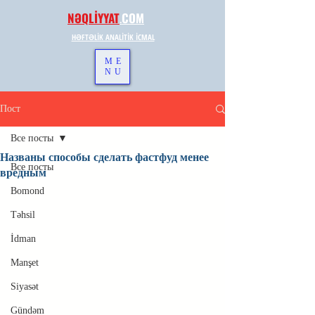
NƏQLİYYAT
.
COM
HƏFTƏLİK ANALİTİK İCMAL
ME
NU
Пост
Все посты
Названы способы сделать фастфуд менее
Все посты
вредным
Bomond
Təhsil
İdman
Manşet
Siyasət
Gündəm