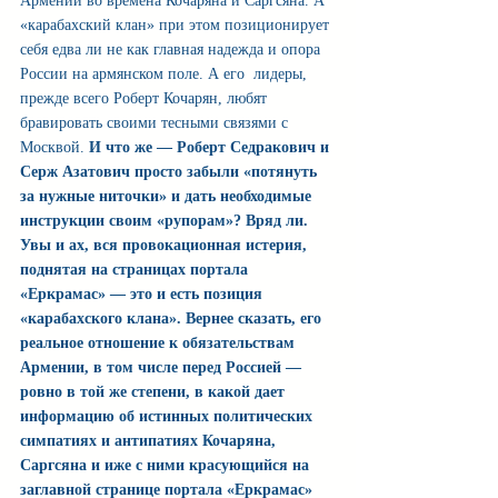
Армении во времена Кочаряна и Саргсяна. А 
«карабахский клан» при этом позиционирует 
себя едва ли не как главная надежда и опора 
России на армянском поле. А его  лидеры, 
прежде всего Роберт Кочарян, любят 
бравировать своими тесными связями с 
Москвой. 
И что же — Роберт Седракович и 
Серж Азатович просто забыли «потянуть 
за нужные ниточки» и дать необходимые 
инструкции своим «рупорам»? Вряд ли. 
Увы и ах, вся провокационная истерия, 
поднятая на страницах портала 
«Еркрамас» — это и есть позиция 
«карабахского клана». Вернее сказать, его 
реальное отношение к обязательствам 
Армении, в том числе перед Россией — 
ровно в той же степени, в какой дает 
информацию об истинных политических 
симпатиях и антипатиях Кочаряна, 
Саргсяна и иже с ними красующийся на 
заглавной странице портала «Еркрамас» 