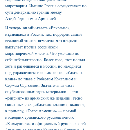
миротворцы. Именно Россия осуществляет по 
сути демаркацию границ между 
Азербайджаном и Арменией.
И теперь  онлайн-газета «Еркрамас», 
издающаяся в России, так, подберем самый 
вежливый эпитет, осмелела, что открыто 
выступает против российской 
миротворческой миссии. Что уже само по 
себе небезынтересно. Более того, этот портал 
хоть и размещается в России, но находится 
под управлением того самого «карабахского 
клана» во главе с Робертом Кочаряном и 
Сержем Саргсяном. Значительная часть 
опубликованных здесь материалов — это 
«репринт» из армянских же изданий, тесно 
связанных с «карабахским кланом», включая, 
к примеру, «Голос Армении» — прямой 
наследник ереванского русскоязычного 
«Коммуниста» и официальный рупор властей 