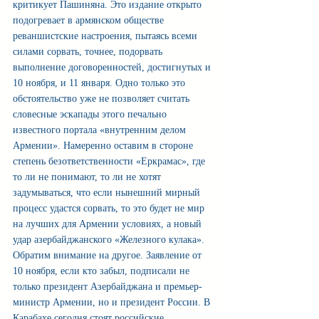
критикует Пашиняна. Это издание открыто 
подогревает в армянском обществе 
реваншистские настроения, пытаясь всеми 
силами сорвать, точнее, подорвать 
выполнение договоренностей, достигнутых и 
10 ноября, и 11 января. Одно только это 
обстоятельство уже не позволяет считать 
словесные эскапады этого печально 
известного портала «внутренним делом 
Армении». Намеренно оставим в стороне 
степень безответственности «Еркрамас», где 
то ли не понимают, то ли не хотят 
задумываться, что если нынешний мирный 
процесс удастся сорвать, то это будет не мир 
на лучших для Армении условиях, а новый 
удар азербайджанского «Железного кулака».  
Обратим внимание на другое. Заявление от 
10 ноября, если кто забыл, подписали не 
только президент Азербайджана и премьер-
министр Армении, но и президент России. В 
Карабахе сегодня стоят российские 