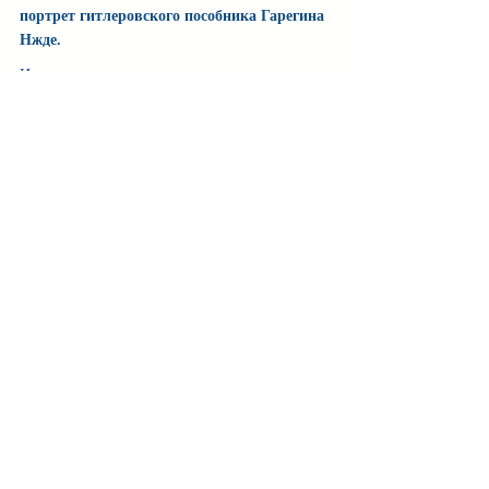
портрет гитлеровского пособника Гарегина 
Нжде.
И тут уже вряд ли стоит удивляться, что 
обязательства Армении перед Россией в 
команде Кочаряна понимают так же 
«своеобразно», как Гитлер относился к 
подписанному с СССР договору о 
ненападении.
Нурани
Minval.az
Azadpress.az
RUS