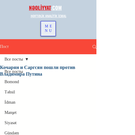
NƏQLİYYAT
.
COM
HƏFTƏLİK ANALİTİK İCMAL
ME
NU
Пост
Все посты
Кочарян и Саргсян пошли против
Все посты
Владимира Путина
Bomond
Təhsil
İdman
Manşet
Siyasət
Gündəm