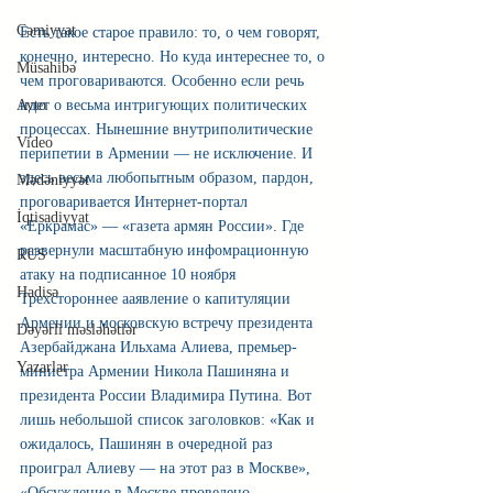
Cəmiyyət
Есть такое старое правило: то, о чем говорят, 
конечно, интересно. Но куда интереснее то, о 
Müsahibə
чем проговариваются. Особенно если речь 
Avto
идет о весьма интригующих политических 
процессах. Нынешние внутриполитические 
Video
перипетии в Армении — не исключение. И 
здесь весьма любопытным образом, пардон, 
Mədəniyyət
проговаривается Интернет-портал 
İqtisadiyyat
«Еркрамас» — «газета армян России». Где 
развернули масштабную инфомрационную 
RUS
атаку на подписанное 10 ноября 
Hadisə
Трехстороннее ааявление о капитуляции 
Армении и московскую встречу президента 
Dəyərli məsləhətlər
Азербайджана Ильхама Алиева, премьер-
Yazarlar
министра Армении Никола Пашиняна и 
президента России Владимира Путина. Вот 
лишь небольшой список заголовков: «Как и 
ожидалось, Пашинян в очередной раз 
проиграл Алиеву — на этот раз в Москве», 
«Обсуждение в Москве проведено 