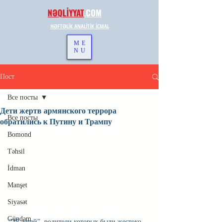
NƏQLİYYAT
.
COM
HƏFTƏLİK ANALİTİK İCMAL
ME
NU
Пост
Все посты
Дети жертв армянского террора
Все посты
обратились к Путину и Трампу
Bomond
Təhsil
İdman
Manşet
Siyasət
Gündəm
“25 детей”, родители которых были жестоко 