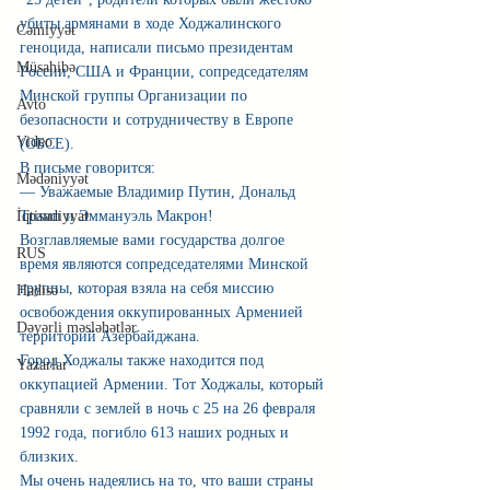
убиты армянами в ходе Ходжалинского 
Cəmiyyət
геноцида, написали письмо президентам 
Müsahibə
России, США и Франции, сопредседателям 
Минской группы Организации по 
Avto
безопасности и сотрудничеству в Европе 
Video
(ОБСЕ).
В письме говорится:
Mədəniyyət
— Уважаемые Владимир Путин, Дональд 
Трамп и Эммануэль Макрон!
İqtisadiyyat
Возглавляемые вами государства долгое 
RUS
время являются сопредседателями Минской 
группы, которая взяла на себя миссию 
Hadisə
освобождения оккупированных Арменией 
Dəyərli məsləhətlər
территорий Азербайджана.
Город Ходжалы также находится под 
Yazarlar
оккупацией Армении. Тот Ходжалы, который 
сравняли с землей в ночь с 25 на 26 февраля 
1992 года, погибло 613 наших родных и 
близких.
Мы очень надеялись на то, что ваши страны 