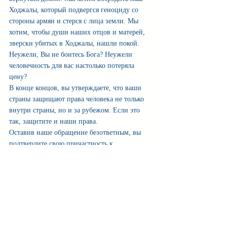
Ходжалы, который подвергся геноциду со 
стороны армян и стерся с лица земли. Мы 
хотим, чтобы души наших отцов и матерей, 
зверски убитых в Ходжалы, нашли покой. 
Неужели, Вы не боитесь Бога? Неужели 
человечность для вас настолько потеряла 
цену?
В конце концов, вы утверждаете, что ваши 
страны защищают права человека не только 
внутри страны, но и за рубежом. Если это 
так, защитите и наши права.
Оставив наше обращение безответным, вы 
подтвердите свою причастность к 
исполнителям Ходжалинского геноцида. 
Azadpress.az
RUS