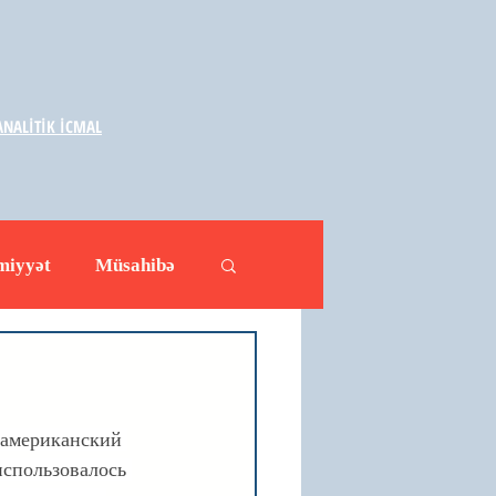
NALİTİK İCMAL
miyyət
Müsahibə
ləhətlər
Yazarlar
 американский 
использовалось 