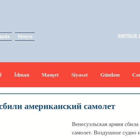
HƏFTƏLİK A
ızda
Menyu
l
İdman
Manşet
Siyasət
Gündəm
Cə
yət
İqtisadiyyat
RUS
Hadisə
Dəyərli məs
 сбили американский самолет
Венесуэльская армия сбила
самолет. Воздушное судно 