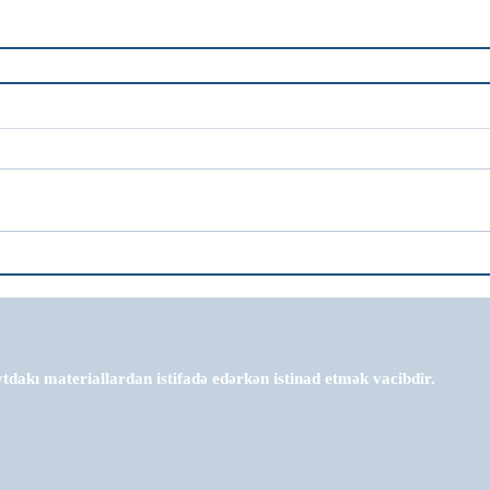
tdakı materiallardan istifadə edərkən istinad etmək vacibdir.