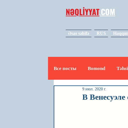
NƏQLİYYAT
.
COM
Əsas səhifə
RUS
Haqqım
Все посты
Bomond
Təhsi
9 июл. 2020 г.
Avto
Video
Mədəniy
В Венесуэле