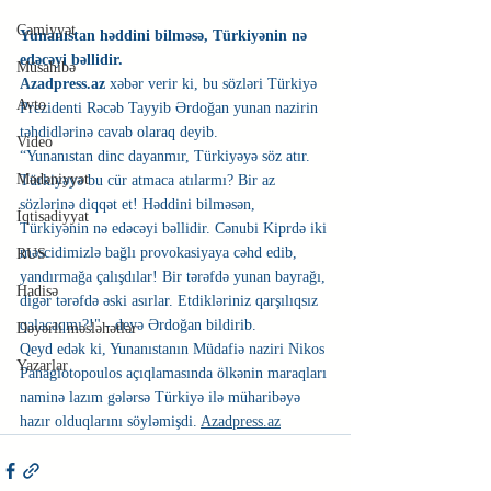
Cəmiyyət
Yunanıstan həddini bilməsə, Türkiyənin nə 
edəcəyi bəllidir.
Müsahibə
A
zadpress.az 
xəbər verir ki, bu sözləri Türkiyə 
Avto
Prezidenti Rəcəb Tayyib Ərdoğan yunan nazirin 
təhdidlərinə cavab olaraq deyib.
Video
“Yunanıstan dinc dayanmır, Türkiyəyə söz atır. 
Mədəniyyət
Türkiyəyə bu cür atmaca atılarmı? Bir az 
sözlərinə diqqət et! Həddini bilməsən, 
İqtisadiyyat
Türkiyənin nə edəcəyi bəllidir. Cənubi Kiprdə iki 
məscidimizlə bağlı provokasiyaya cəhd edib, 
RUS
yandırmağa çalışdılar! Bir tərəfdə yunan bayrağı, 
Hadisə
digər tərəfdə əski asırlar. Etdikləriniz qarşılıqsız 
qalacaqmı?!" - deyə Ərdoğan bildirib.
Dəyərli məsləhətlər
Qeyd edək ki, Yunanıstanın Müdafiə naziri Nikos 
Yazarlar
Panagiotopoulos açıqlamasında ölkənin maraqları 
naminə lazım gələrsə Türkiyə ilə müharibəyə 
hazır olduqlarını söyləmişdi. 
Azadpress.az