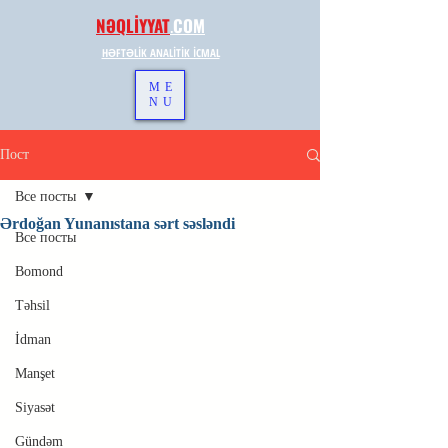
NƏQLİYYAT
.
COM
HƏFTƏLİK ANALİTİK İCMAL
ME
NU
Пост
Все посты
Ərdoğan Yunanıstana sərt səsləndi
Все посты
Bomond
Təhsil
İdman
Manşet
Siyasət
Gündəm