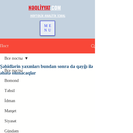
NƏQLİYYAT
.
COM
HƏFTƏLİK ANALİTİK İCMAL
ME
NU
Пост
Все посты
Şəhidlərin yaxınları bundan sonra da qayğı ilə
Все посты
əhatə olunacaqlar
Bomond
Təhsil
İdman
Manşet
Siyasət
Gündəm