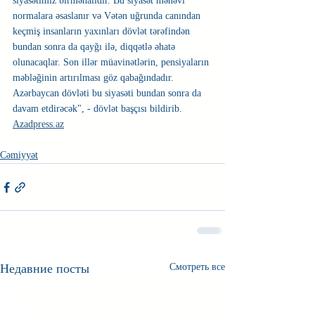
siyasətimiz birmənalıdır. Bu siyasət mənəvi 
normalara əsaslanır və Vətən uğrunda canından 
keçmiş insanların yaxınları dövlət tərəfindən 
bundan sonra da qayğı ilə, diqqətlə əhatə 
olunacaqlar. Son illər müavinətlərin, pensiyaların 
məbləğinin artırılması göz qabağındadır. 
Azərbaycan dövləti bu siyasəti bundan sonra da 
davam etdirəcək", - dövlət başçısı bildirib. 
Azadpress.az
Cəmiyyət
Недавние посты
Смотреть все