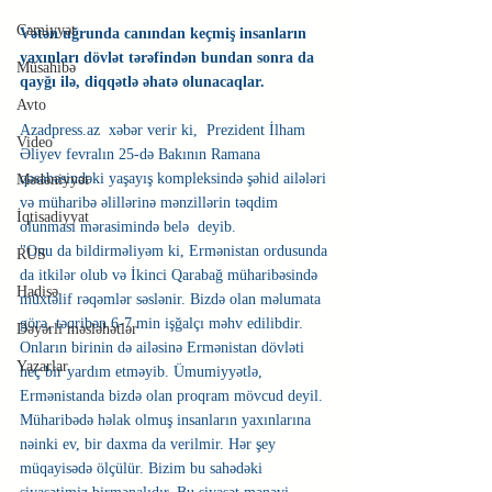
Cəmiyyət
Vətən uğrunda canından keçmiş insanların 
yaxınları dövlət tərəfindən bundan sonra da 
Müsahibə
qayğı ilə, diqqətlə əhatə olunacaqlar. 
Avto
Azadpress.az  xəbər verir ki,  Prezident İlham 
Video
Əliyev fevralın 25-də Bakının Ramana 
qəsəbəsindəki yaşayış kompleksində şəhid ailələri 
Mədəniyyət
və müharibə əlillərinə mənzillərin təqdim 
İqtisadiyyat
olunması mərasimində belə  deyib.
"Onu da bildirməliyəm ki, Ermənistan ordusunda 
RUS
da itkilər olub və İkinci Qarabağ müharibəsində 
Hadisə
müxtəlif rəqəmlər səslənir. Bizdə olan məlumata 
görə, təqribən 6-7 min işğalçı məhv edilibdir. 
Dəyərli məsləhətlər
Onların birinin də ailəsinə Ermənistan dövləti 
Yazarlar
heç bir yardım etməyib. Ümumiyyətlə, 
Ermənistanda bizdə olan proqram mövcud deyil. 
Müharibədə həlak olmuş insanların yaxınlarına 
nəinki ev, bir daxma da verilmir. Hər şey 
müqayisədə ölçülür. Bizim bu sahədəki 