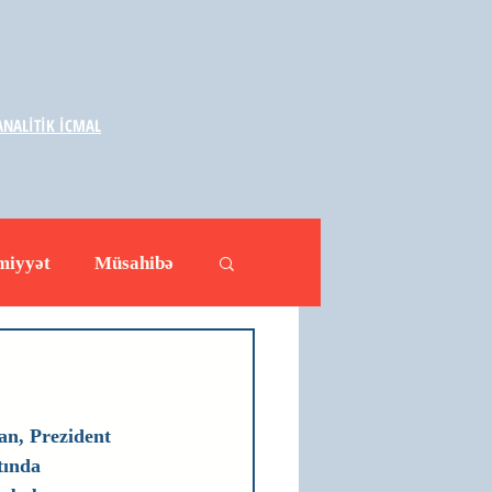
NALİTİK İCMAL
miyyət
Müsahibə
ləhətlər
Yazarlar
n, Prezident 
tında 