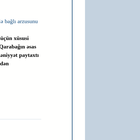
ə bağlı arzusunu 
 üçün xüsusi 
 Qarabağın əsas 
əniyyət paytaxtı 
kdən 