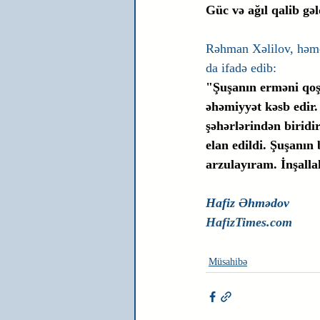
Güc və ağıl qalib gə
Rəhman Xəlilov, həmçi
da ifadə edib:
"Şuşanın erməni qoşu
əhəmiyyət kəsb edir.
şəhərlərindən biridi
elan edildi. Şuşanın
arzulayıram. İnşalla
Hafiz Əhmədov
HafizTimes.com
Müsahibə