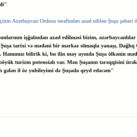
ldi"
nin Azərbaycan Ordusu tərəfindən azad edilən Şuşa şəhəri il
nlarının işğalından azad edilməsi bizim, azərbaycanlılar
 Şuşa tarixi və mədəni bir mərkəz olmaqla yanaşı, Dağlıq
r. Hamımız bilirik ki, bu ilin may ayında Şuşa ölkənin məd
 böyük turizm potensialı var. Mən Şuşanın tərəqqisini ürə
h gələn il öz yubileyimi də Şuşada qeyd edəcəm"