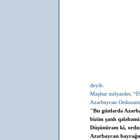
deyib. 
Məşhur milyarder, “İ
Azərbaycan Ordusunun
"Bu günlərdə Azərbay
bizim şanlı qələbəm
Düşünürəm ki, ordum
Azərbaycan bayrağın