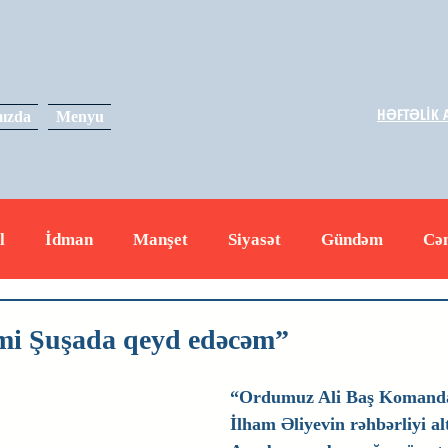
HƏFTƏLİK A
ızda
Menyu
l
İdman
Manşet
Siyasət
Gündəm
Cə
yət
İqtisadiyyat
RUS
Hadisə
Dəyərli məs
mi Şuşada qeyd edəcəm”
“Ordumuz Ali Baş Komanda
İlham Əliyevin rəhbərliyi al