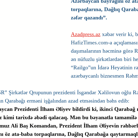
Azərbaycan bayrağını öz at
torpaqlarına, Dağlıq Qarab
zəfər qazandı”. 
Azadpress.az
 xəbər verir ki, 
HafizTimes.com
-a açıqlamas
daşımalarının həcminə görə R
ən nüfuzlu şirkətlərdən biri h
“Railgo”un İdarə Heyətinin rə
azərbaycanlı biznesmen Rəhm
SR” Şirkətlər Qrupunun prezidenti İsgəndər Xəlilovun oğlu R
 Qarabağı erməni işğalından azad etməsindən bəhs edib:
can Prezidenti İlham Əliyev bildirdi ki, ikinci Qarabağ 
iz kimi tarixdə əbədi qalacaq. Mən bu bəyanatla tamamilə
uz Ali Baş Komandan, Prezident İlham Əliyevin rəhbərli
ı öz ata-baba torpaqlarına, Dağlıq Qarabağa qaytarmaqla