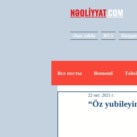
NƏQLİYYAT
.
COM
Əsas səhifə
RUS
Haqqım
Все посты
Bomond
Təhsi
22 окт. 2021 г.
Avto
Video
Mədəniy
“Öz yubileyi