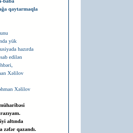
a-baba 
ağa qaytarmaqla 
bunu 
ında yük 
usiyada hazırda 
esab edilən 
hbəri, 
an Xəlilov 
əhman Xəlilov 
müharibəsi 
 razıyam. 
yi altında 
 zəfər qazandı. 