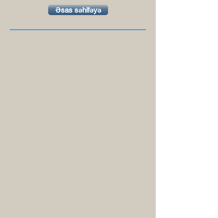
Əsas səhifəyə